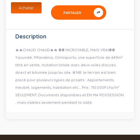
Acheter
PARTAGER
Description
🔥🔥CHAUD CHAUD🔥🔥 ⛔⛔ INCROYABLE, MAIS VRAI⛔⛔
Yaoundé, Mfandena, Omnisports, une superficie de 649m²
titré en vente, mutation totale avec deux voies d'accès
direct et bitumée jusqu'au site. 🚨NB: le terrain est bien
placé pour plusieurs types de projets : Appartements
meublé, logements, habitation etc.... Prix : 110.000Fcfa/m²
SEULEMENT. Documents disponibles et EN MA POSSESSION
, mais visibles seulement pendant la visite.