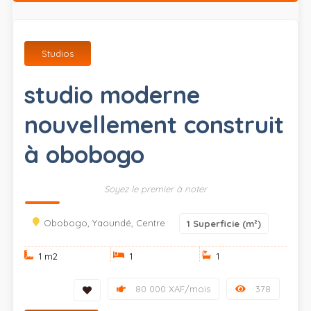
Studios
studio moderne
nouvellement construit
à obobogo
Soyez le premier à noter
Obobogo, Yaoundé, Centre
1
Superficie (m²)
1 m
2
1
1
80 000 XAF/mois
378