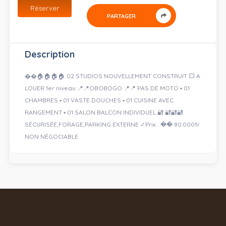
Réserver
PARTAGER
Description
��🏠🏠🏠🏠 02 STUDIOS NOUVELLEMENT CONSTRUIT 💥 A
LOUER 1er niveau 📍📍OBOBOGO 📍📍 PAS DE MOTO ▪️ 01
CHAMBRES ▪️ 01 VASTE DOUCHES ▪️ 01 CUISINE AVEC
RANGEMENT ▪️ 01 SALON BALCON INDIVIDUEL 🔐 🔐🔐🔐
SÉCURISÉE,FORAGE,PARKING EXTERNE ✓Prix : �� 80.000fr
NON NÉGOCIABLE