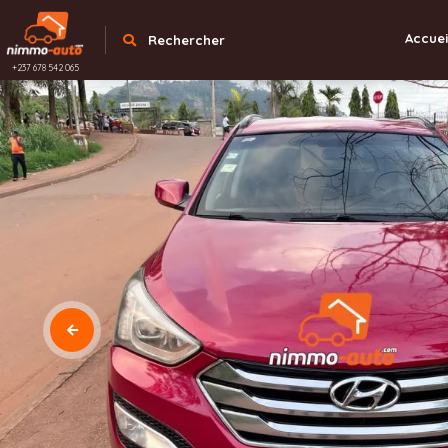
Accuei
Rechercher
+237 678 542 065