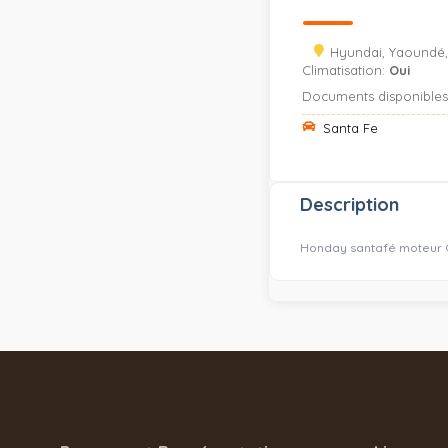
Hyundai, Yaoundé,
Climatisation:
Oui
Documents disponible
Santa Fe
Description
Honday santafé moteur G