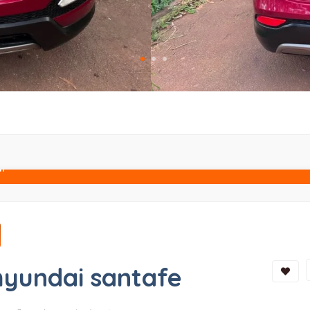
n
hyundai santafe