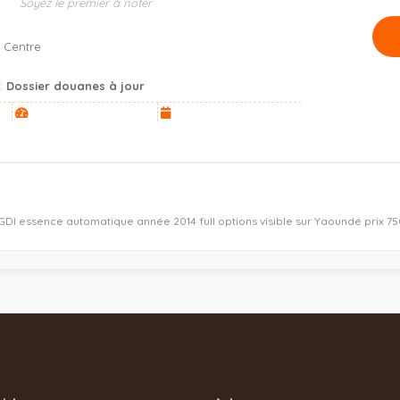
Soyez le premier à noter
 Centre
s:
Dossier douanes à jour
DI essence automatique année 2014 full options visible sur Yaoundé prix 7