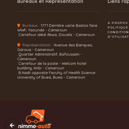
Bureaux et Représentation
Liens ra
A PROPOS
Bureaux :
1771 Derrière usine Bastos face
POLITIQUE
WWF, Yaoundé - Cameroun
CONDITIO
Carrefour idéal Akwa, Douala - Cameroun
D'UTILISA
Représentation :
Avenue des Banques,
Garoua - Cameroun
Quartier Administratif, Bafoussam -
Cameroun
Carrefour de la poste - Welcom hotel
building, Kribi - Cameroun
B.Nash opposite Faculty of Health Science
University of Buea, Buea - Cameroun