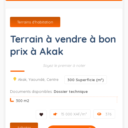
Terrains d'habitation
Terrain à vendre à bon
prix à Akak
Soyez le premier à noter
Akak, Yaoundé, Centre
300
Superficie (m²)
Documents disponibles:
Dossier technique
300 m
2
15 000 XAF/m²
376
Acheter