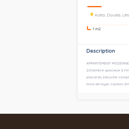
Kotto, Douala, Litt
1 m
2
Description
APPARTEMENT MODERNE 2 C
2chambre spacieux à l'i
placards 2douche complé
mois de loyer caution 2m