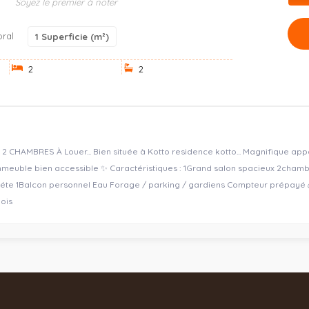
Soyez le premier à noter
oral
1
Superficie (m²)
2
2
HAMBRES À Louer... Bien située à Kotto residence kotto... Magnifique a
mmeuble bien accessible ✨ Caractéristiques : 1Grand salon spacieux 2cha
te 1Balcon personnel Eau Forage / parking / gardiens Compteur prépayé 💰 
ois