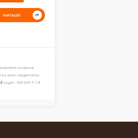
PARTAGER
ppartement moderne
mbres avec rangements
Loyer : 100.000 F / 8