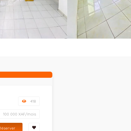
418
100 000 XAF/mois
Réserver