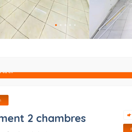
 02 ch
h
ment 2 chambres