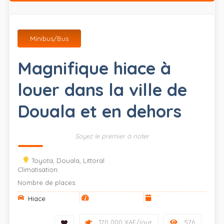
Minibus/Bus
Magnifique hiace à
louer dans la ville de
Douala et en dehors
Soyez le premier à noter
Toyota, Douala, Littoral
Climatisation:
Nombre de places:
Hiace
120 000 XAF/jour
576