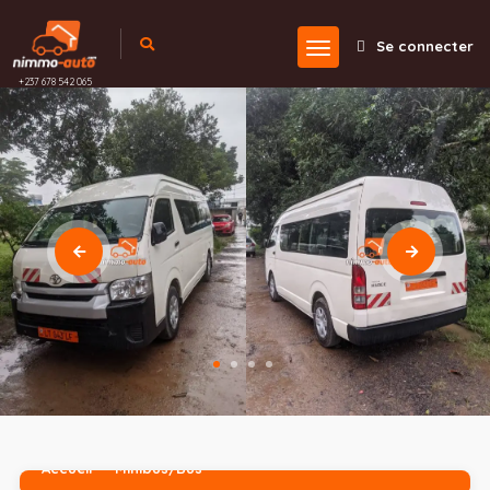
Se connecter
+237 678 542 065
Accueil
Minibus/Bus