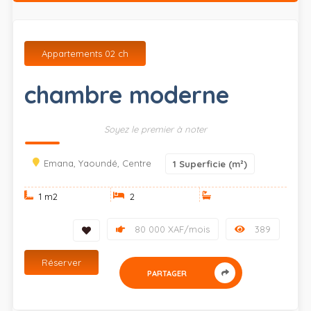
Appartements 02 ch
chambre moderne
Soyez le premier à noter
Emana, Yaoundé, Centre
1
Superficie (m²)
1 m
2
2
80 000 XAF/mois
389
Réserver
PARTAGER