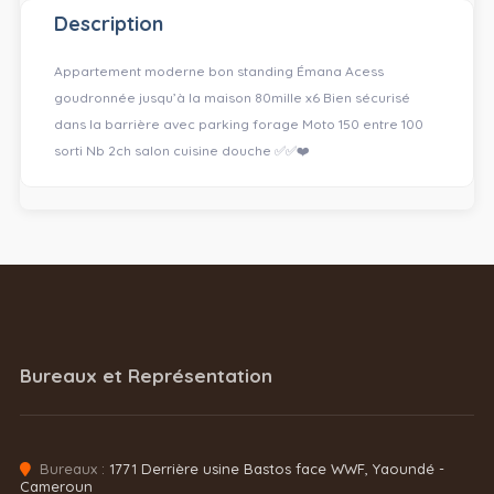
Description
Appartement moderne bon standing Émana Acess
goudronnée jusqu’à la maison 80mille x6 Bien sécurisé
dans la barrière avec parking forage Moto 150 entre 100
sorti Nb 2ch salon cuisine douche ✅✅❤️
Bureaux et Représentation
Bureaux :
1771 Derrière usine Bastos face WWF, Yaoundé -
Cameroun