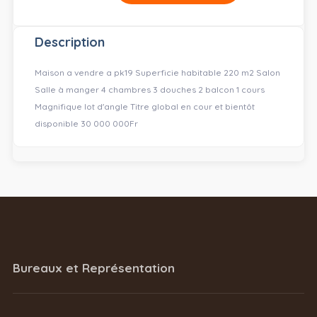
Description
Maison a vendre a pk19 Superficie habitable 220 m2 Salon
Salle à manger 4 chambres 3 douches 2 balcon 1 cours
Magnifique lot d'angle Titre global en cour et bientôt
disponible 30 000 000Fr
Bureaux et Représentation