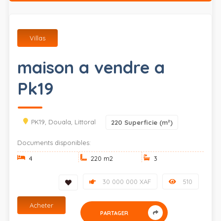
Villas
maison a vendre a
Pk19
PK19, Douala, Littoral
220
Superficie (m²)
Documents disponibles:
4
220 m
2
3
30 000 000 XAF
510
Acheter
PARTAGER