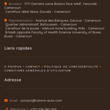
Bureaux :
1771 Derrière usine Bastos face WWF, Yaoundé -
Cameroun
Carrefour idéal Akwa, Douala - Cameroun
Représentation :
Avenue des Banques, Garoua - Cameroun
Quartier Administratif, Bafoussam - Cameroun
Carrefour de la poste - Welcom hotel building, Kribi - Cameroun
B.Nash opposite Faculty of Health Science University of Buea,
Buea - Cameroun
Liens rapides
A PROPOS
CONTACT
POLITIQUE DE CONFIDENTIALITÉ
CONDITIONS GÉNÉRALES D'UTILISATION
Adresse
Email :
contact@nimmo-auto.com
Téléphone 1 :
+237 678 542 065