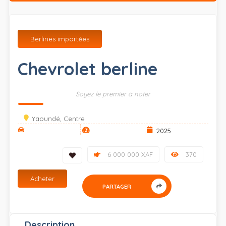
Berlines importées
Chevrolet berline
Soyez le premier à noter
Yaoundé, Centre
2025
6 000 000 XAF
370
Acheter
PARTAGER
Description