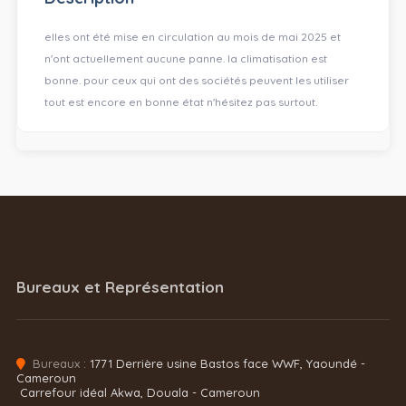
elles ont été mise en circulation au mois de mai 2025 et
n'ont actuellement aucune panne. la climatisation est
bonne. pour ceux qui ont des sociétés peuvent les utiliser
tout est encore en bonne état n'hésitez pas surtout.
Bureaux et Représentation
Bureaux :
1771 Derrière usine Bastos face WWF, Yaoundé -
Cameroun
Carrefour idéal Akwa, Douala - Cameroun