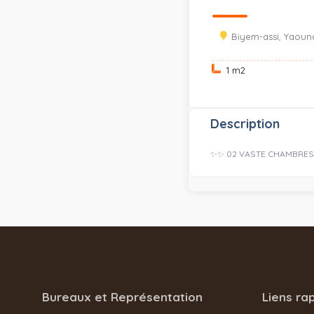
Biyem-assi, Yaoun
1 m
2
Description
✨✨ 02 VASTE CHAMBRES M
Bureaux et Représentation
Liens ra