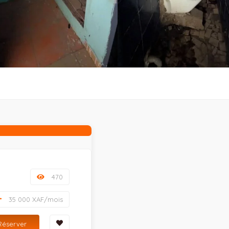
470
35 000 XAF/mois
Réserver