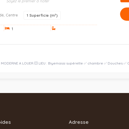
Soyez le premier à noter
dé, Centre
1
Superficie (m²)
1
ODERNE A LOUER 💥 LIEU : Biyemassi supérette ✅ chambre ✅ Douches ✅ Co
pides
Adresse