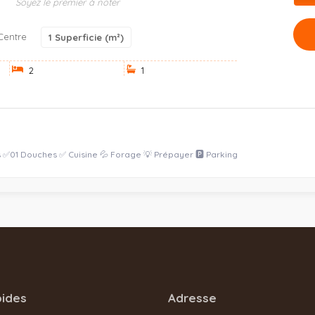
Soyez le premier à noter
Centre
1
Superficie (m²)
2
1
✅01 Douches ✅ Cuisine 💦 Forage 💡 Prépayer 🅿️ Parking
pides
Adresse