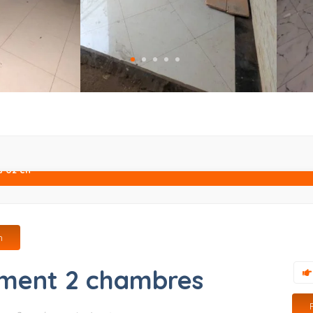
 02 ch
h
ment 2 chambres