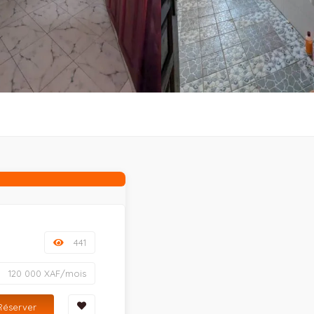
441
120 000 XAF/mois
Réserver