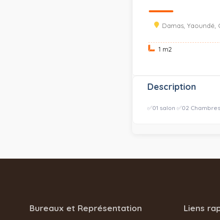
Damas, Yaoundé, 
1 m
2
Description
✅01 salon ✅02 Chambres 
Bureaux et Représentation
Liens ra