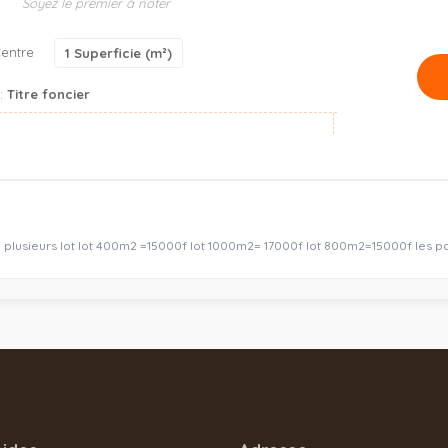
Soyez le premier à noter
entre
1
Superficie (m²)
s:
Titre foncier
 plusieurs lot lot 400m2 =15000f lot 1000m2= 17000f lot 800m2=15000f les pa