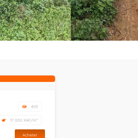
403
17 000 XAF/m²
Acheter