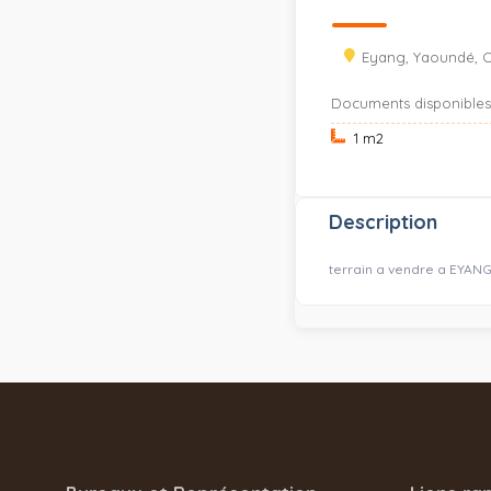
Eyang, Yaoundé, C
Documents disponible
1 m
2
Description
terrain a vendre a EYANG