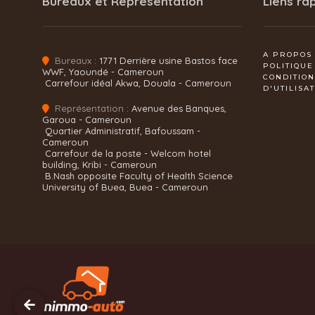
Bureaux et Représentation
Liens ra
A PROPOS
Bureaux :
1771 Derrière usine Bastos face
POLITIQUE
WWF, Yaoundé - Cameroun
CONDITIO
Carrefour idéal Akwa, Douala - Cameroun
D'UTILISA
Représentation :
Avenue des Banques,
Garoua - Cameroun
Quartier Administratif, Bafoussam -
Cameroun
Carrefour de la poste - Welcom hotel
building, Kribi - Cameroun
B.Nash opposite Faculty of Health Science
University of Buea, Buea - Cameroun