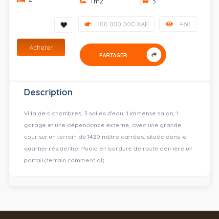
4
1 m
2
3
100 000 000 XAF
460
Acheter
PARTAGER
Description
Villa de 4 chambres, 3 salles d'eau, 1 immense salon, 1
garage et une dépendance externe, avec une grande
cour sur un terrain de 1420 mètre carrées, située dans le
quartier résidentiel Poola en bordure de route derrière un
portail.(terrain commercial).