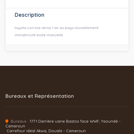
Description
toyota corrola verso 1 an au pays nouvellement
immatriculé boite manuelle
Bureaux et Représentation
Bureaux :
1771 Derrière usine Bastos face WWF, Yaoundé -
Cameroun
Carrefour idéal Akwa, Douala - Cameroun