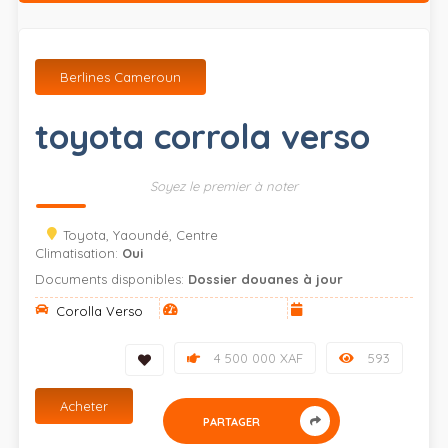
Berlines Cameroun
toyota corrola verso
Soyez le premier à noter
Toyota, Yaoundé, Centre
Climatisation:
Oui
Documents disponibles:
Dossier douanes à jour
Corolla Verso
4 500 000 XAF
593
Acheter
PARTAGER