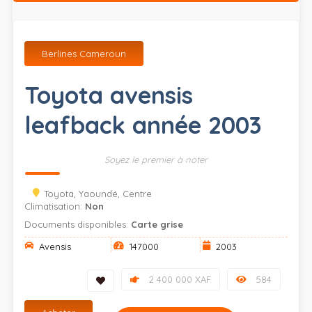
Berlines Cameroun
Toyota avensis
leafback année 2003
Soyez le premier à noter
Toyota, Yaoundé, Centre
Climatisation:
Non
Documents disponibles:
Carte grise
Avensis
147000
2003
2 400 000 XAF
584