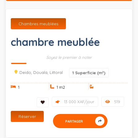
Chambres meublées
chambre meublée
Soyez le premier à noter
Deido, Douala, Littoral
1
Superficie (m²)
1
1 m
2
13 000 XAF/jour
519
Réserver
PARTAGER