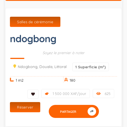
Salles de cérémonie
ndogbong
Soyez le premier à noter
Ndogbong, Douala, Littoral
1
Superficie (m²)
1 m
2
180
1 500 000 XAF/jour
625
Réserver
PARTAGER