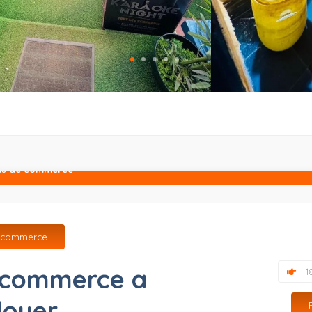
ds de commerce
e commerce
 commerce a
1
louer