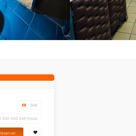
548
8 000 000 XAF/mois
Réserver