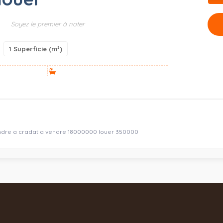
Soyez le premier à noter
1
Superficie (m²)
dre a cradat a vendre 18000000 louer 350000