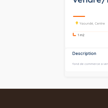
Yaoundé, Centre
1 m
2
Description
fond de commerce a ven