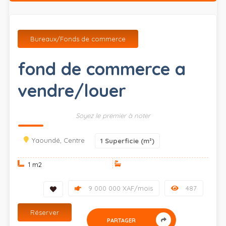
Bureaux/Fonds de commerce
fond de commerce a
vendre/louer
Soyez le premier à noter
Yaoundé, Centre
1
Superficie (m²)
1 m
2
9 000 000 XAF/mois
487
Réserver
PARTAGER