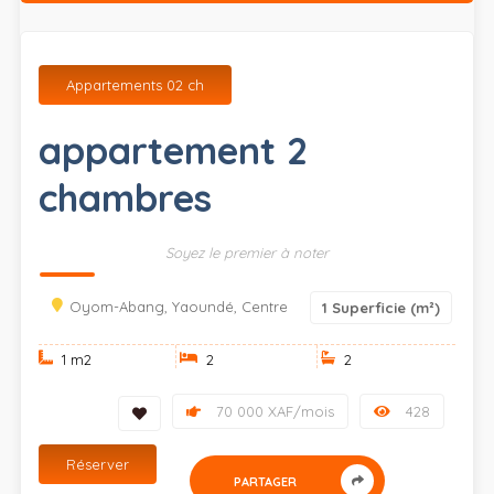
Appartements 02 ch
appartement 2
chambres
Soyez le premier à noter
Oyom-Abang, Yaoundé, Centre
1
Superficie (m²)
1 m
2
2
2
70 000 XAF/mois
428
Réserver
PARTAGER