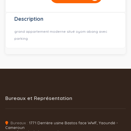
Description
grand appartement moderne situé oyom abang avec
parking
Bureaux et Représentation
Bureaux :
1771 Derrière usine Bastos face WWF, Yaoundé -
Cameroun