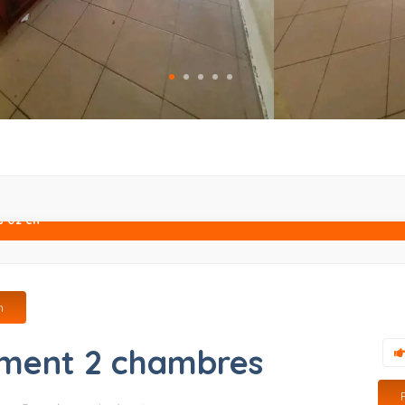
 02 ch
h
ment 2 chambres