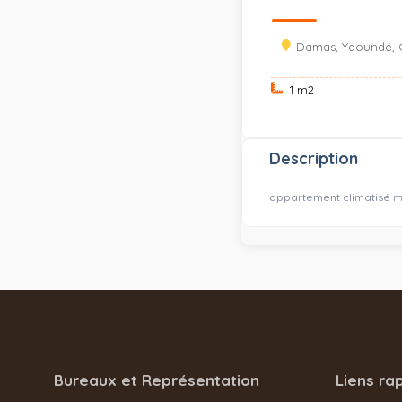
Damas, Yaoundé, 
1 m
2
Description
appartement climatisé m
Bureaux et Représentation
Liens ra