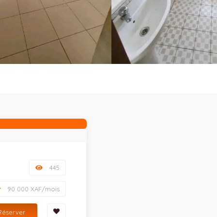
445
90 000 XAF/mois
Réserver