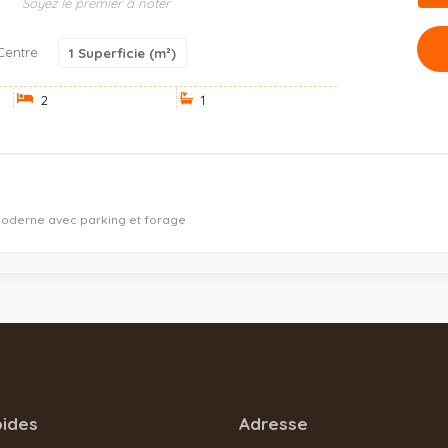
Soyez le premier à noter
Centre
1
Superficie (m²)
2
1
oderne avec parking et forage
pides
Adresse