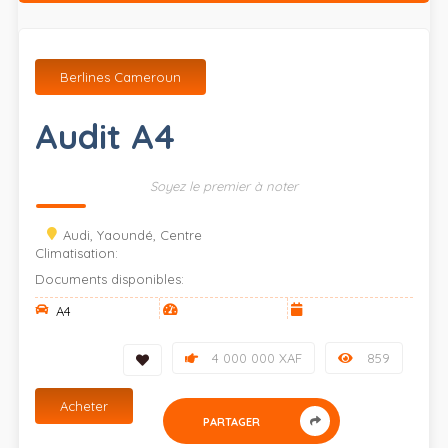
Berlines Cameroun
Audit A4
Soyez le premier à noter
Audi, Yaoundé, Centre
Climatisation:
Documents disponibles:
A4
4 000 000 XAF
859
Acheter
PARTAGER