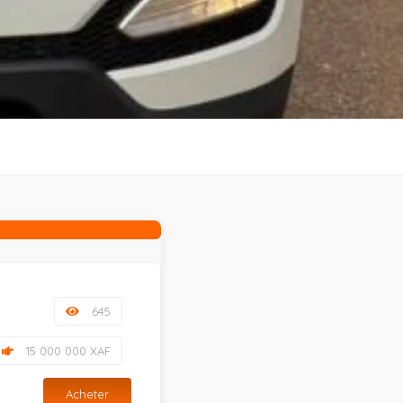
645
15 000 000 XAF
Acheter