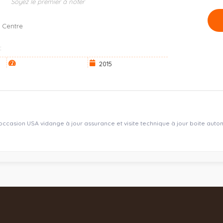
Soyez le premier à noter
 Centre
:
2015
occasion USA vidange à jour assurance et visite technique à jour boite auto