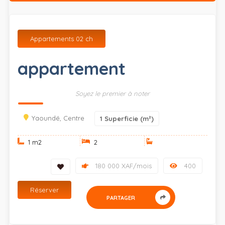
Appartements 02 ch
appartement
Soyez le premier à noter
Yaoundé, Centre
1
Superficie (m²)
1 m
2
2
180 000 XAF/mois
400
Réserver
PARTAGER