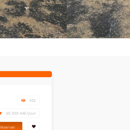
432
60 000 XAF/jour
Réserver