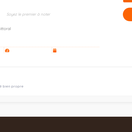
Soyez le premier à noter
ttoral
é bien propre