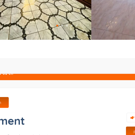
 02 ch
h
ment