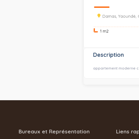
Damas, Yaoundé, 
1 m
2
Description
appartement moderne cli
Bureaux et Représentation
Liens ra