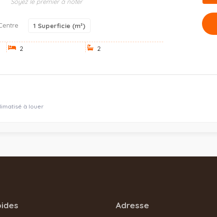
Soyez le premier à noter
Centre
1
Superficie (m²)
2
2
matisé à louer
pides
Adresse