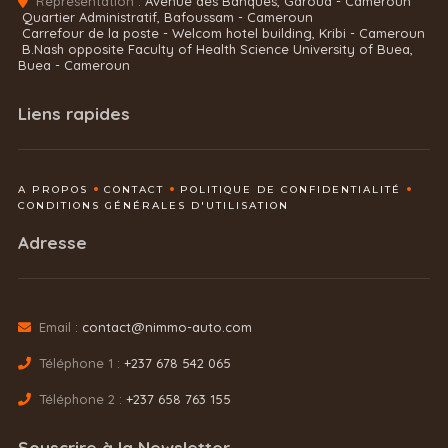
Représentation :
Avenue des Banques, Garoua - Cameroun
Quartier Administratif, Bafoussam - Cameroun
Carrefour de la poste - Welcom hotel building, Kribi - Cameroun
B.Nash opposite Faculty of Health Science University of Buea,
Buea - Cameroun
Liens rapides
A PROPOS
CONTACT
POLITIQUE DE CONFIDENTIALITÉ
CONDITIONS GÉNÉRALES D'UTILISATION
Adresse
Email :
contact@nimmo-auto.com
Téléphone 1 :
+237 678 542 065
Téléphone 2 :
+237 658 763 155
Souscrire à la Newsletter