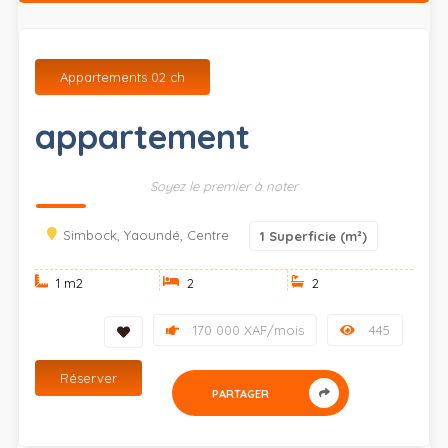
Appartements 02 ch
appartement
Soyez le premier à noter
Simbock, Yaoundé, Centre
1
Superficie (m²)
1 m
2
2
2
170 000 XAF/mois
445
Réserver
PARTAGER