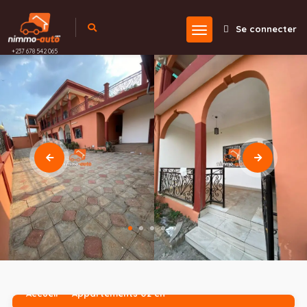
Se connecter
+237 678 542 065
Accueil
Appartements 02 ch