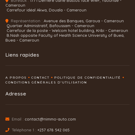
Bureaux :
1771 Derrière usine Bastos face WWF, Yaoundé -
Cameroun
Carrefour idéal Akwa, Douala - Cameroun
Représentation :
Avenue des Banques, Garoua - Cameroun
Quartier Administratif, Bafoussam - Cameroun
Carrefour de la poste - Welcom hotel building, Kribi - Cameroun
B.Nash opposite Faculty of Health Science University of Buea,
Buea - Cameroun
Liens rapides
A PROPOS
CONTACT
POLITIQUE DE CONFIDENTIALITÉ
CONDITIONS GÉNÉRALES D'UTILISATION
Adresse
Email :
contact@nimmo-auto.com
Téléphone 1 :
+237 678 542 065