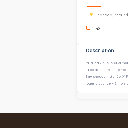
Obobogo, Yaoundé
1 m
2
Description
Villa individuelle et cli
la poste centrale de Y
Eau chaude installée 01 
loyer d'avance + 2 mois d