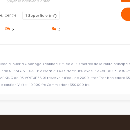
Soyez le premier à noter
, Centre
1
Superficie (m²)
3
3
matisée à louer à Obobogo Yaoundé. Située à 150 mètres de la route principale
aoundé 01 SALON + SALLE À MANGER 03 CHAMBRES avec PLACARDS 03 DOUCH
PARKING de 03 VOITURES 01 réservoir d'eau de 2000 litres Très bon cadre 3
e caution Visite : 10.000 frs Commission : 350.000 frs