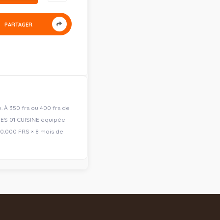
PARTAGER
. À 350 frs ou 400 frs de
ES 01 CUISINE équipée
50.000 FRS × 8 mois de