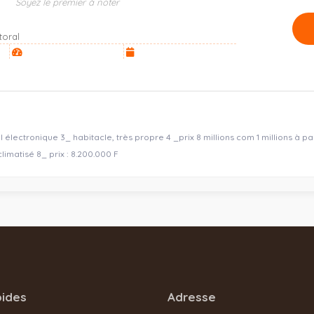
Soyez le premier à noter
toral
 électronique 3_ habitacle, très propre 4 _prix 8 millions com 1 millions à p
limatisé 8_ prix : 8.200.000 F
pides
Adresse