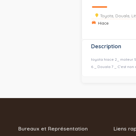
Toyota, Douala, Lit
Hiace
Description
toyota hiace 2_ moteur 5l
6 _ Douala 7 _ C’est non c
Bureaux et Représentation
Liens ra