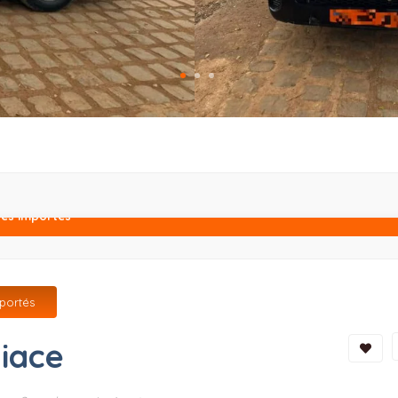
les importés
mportés
iace