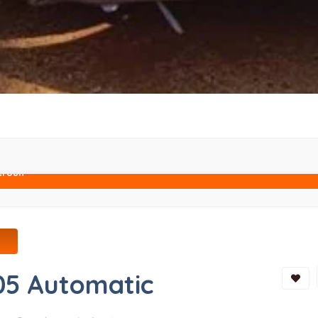
eroun
n
05 Automatic