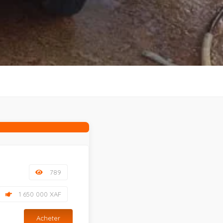
789
1 650 000 XAF
Acheter