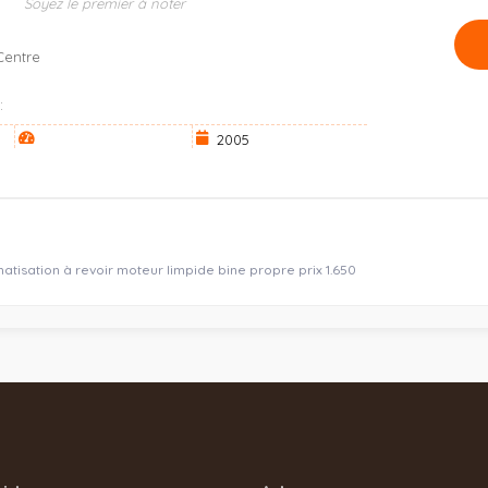
Soyez le premier à noter
Centre
:
2005
atisation à revoir moteur limpide bine propre prix 1.650