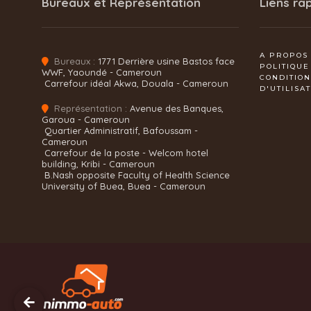
Bureaux et Représentation
Liens ra
A PROPOS
Bureaux :
1771 Derrière usine Bastos face
POLITIQUE
WWF, Yaoundé - Cameroun
CONDITIO
Carrefour idéal Akwa, Douala - Cameroun
D'UTILISA
Représentation :
Avenue des Banques,
Garoua - Cameroun
Quartier Administratif, Bafoussam -
Cameroun
Carrefour de la poste - Welcom hotel
building, Kribi - Cameroun
B.Nash opposite Faculty of Health Science
University of Buea, Buea - Cameroun