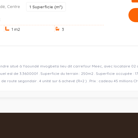
dé, Centre
1
Superficie (m²)
:
1 m
2
3
ndre situé à Yaoundé mvogbetsi lieu dit carrefour Meec, avec locataire 02
nuel est de 3.360000f . Superficie du terrain : 250m2 . Superficie occupée : 17
 de route segondair . 4 unité sur 6 achevé (R+2 ) . Prix : cadeau 45 millions