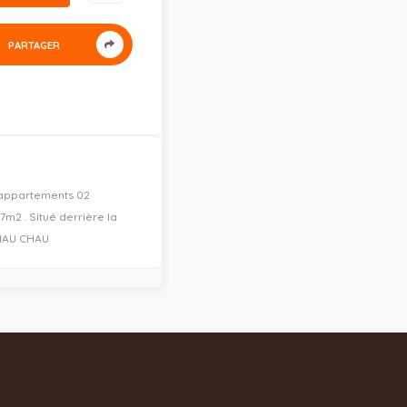
PARTAGER
 appartements 02
7m2 . Situé derrière la
 CHAU CHAU