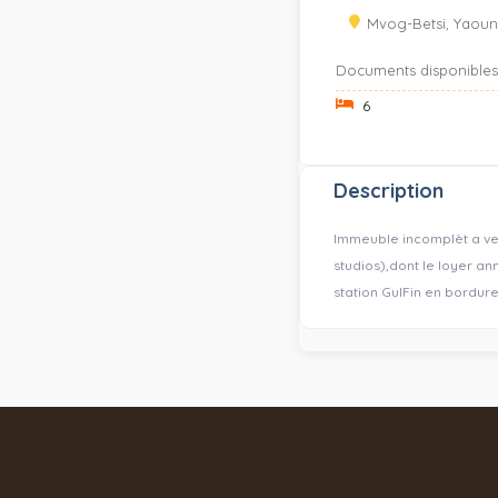
Mvog-Betsi, Yaoun
Documents disponibles
6
Description
Immeuble incomplèt a ve
studios),dont le loyer an
station GulFin en bordure