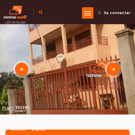
Se connecter
+237 678 542 065
Accueil
Duplex