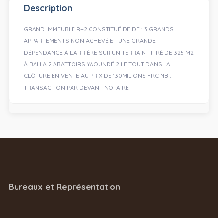
Description
GRAND IMMEUBLE R+2 CONSTITUÉ DE DE : 3 GRANDS
APPARTEMENTS NON ACHEVÉ ET UNE GRANDE
DÉPENDANCE À L'ARRIÈRE SUR UN TERRAIN TITRÉ DE 325 M2
À BALLA 2 ABATTOIRS YAOUNDÉ 2 LE TOUT DANS LA
CLÔTURE EN VENTE AU PRIX DE 130MILIONS FRC NB :
TRANSACTION PAR DEVANT NOTAIRE
Bureaux et Représentation