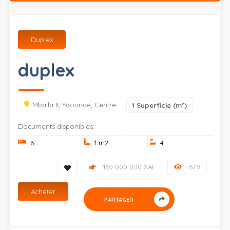
Duplex
duplex
Mballa II, Yaoundé, Centre
1
Superficie (m²)
Documents disponibles:
6
1 m
2
4
130 000 000 XAF
679
Acheter
PARTAGER