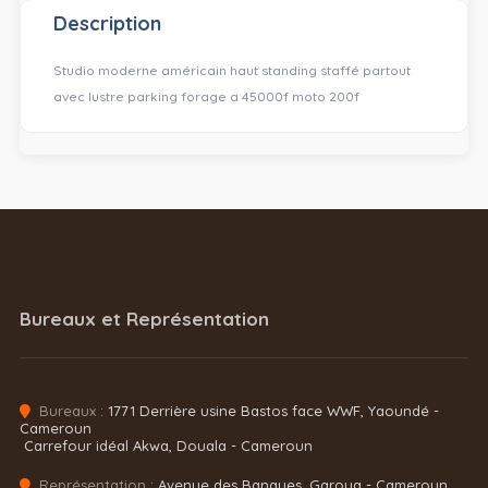
Description
Studio moderne américain haut standing staffé partout
avec lustre parking forage a 45000f moto 200f
Bureaux et Représentation
Bureaux :
1771 Derrière usine Bastos face WWF, Yaoundé -
Cameroun
Carrefour idéal Akwa, Douala - Cameroun
Représentation :
Avenue des Banques, Garoua - Cameroun