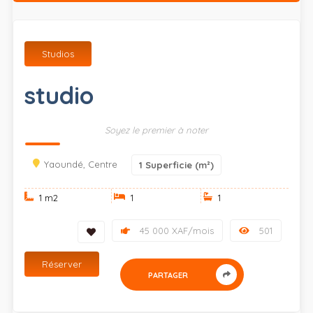
Studios
studio
Soyez le premier à noter
Yaoundé, Centre
1
Superficie (m²)
1 m
2
1
1
45 000 XAF/mois
501
Réserver
PARTAGER