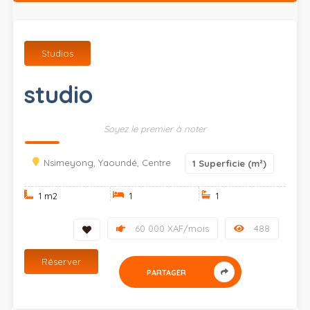
Studios
studio
Soyez le premier à noter
Nsimeyong, Yaoundé, Centre
1
Superficie (m²)
1 m
2
1
1
60 000 XAF/mois
488
Réserver
PARTAGER