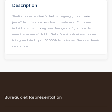
Description
Studio moderne situé à chel nsimeyong goudronnée
jusqu'à la maison au rez-de-chaussée avec 2 balcons
individuel sans parking avec forage configuration de
manière suivante 1ch 1dch Salon 1cuisine équipée placard
très grand studio prix 60.000fr le mois avec 5mois et 2mois
de caution
Bureaux et Représentation