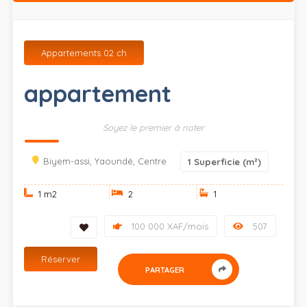
Appartements 02 ch
appartement
Soyez le premier à noter
Biyem-assi, Yaoundé, Centre
1
Superficie (m²)
1 m
2
2
1
100 000 XAF/mois
507
Réserver
PARTAGER