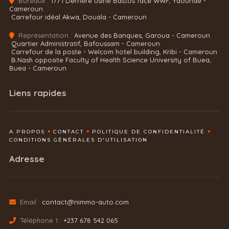
Bureaux :
1771 Derrière usine Bastos face WWF, Yaoundé -
Cameroun
Carrefour idéal Akwa, Douala - Cameroun
Représentation :
Avenue des Banques, Garoua - Cameroun
Quartier Administratif, Bafoussam - Cameroun
Carrefour de la poste - Welcom hotel building, Kribi - Cameroun
B.Nash opposite Faculty of Health Science University of Buea,
Buea - Cameroun
Liens rapides
A PROPOS
CONTACT
POLITIQUE DE CONFIDENTIALITÉ
CONDITIONS GÉNÉRALES D'UTILISATION
Adresse
Email :
contact@nimmo-auto.com
Téléphone 1 :
+237 678 542 065