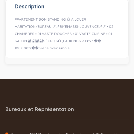
Description
PPARTEMENT BON STANDING 💥 A LOUER
HABITATION/BUREAU 📍📍BIYEMASSI-JOUVENCE📍📍 ▪️ 02
CHAMBRES ▪️ 01 VASTE DOUCHES ▪️ 01 VASTE CUISINE ▪️ 01
SALON 🔐 🔐🔐🔐SÉCURISÉE,PARKINGS ✓Prix : ��
100.000fr�� viens avec 6mois
Bureaux et Représentation