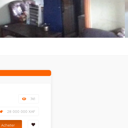
741
28 000 000 XAF
Acheter