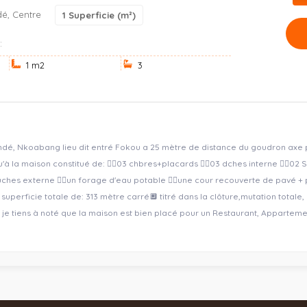
é, Centre
1
Superficie (m²)
:
1 m
2
3
dé, Nkoabang lieu dit entré Fokou a 25 mètre de distance du goudron axe 
'à la maison constitué de: 👉🏽03 chbres+placards 👉🏽03 dches interne 👉🏽02 
uches externe 👉🏽un forage d'eau potable 👉🏽une cour recouverte de pavé + 
e superficie totale de: 313 mètre carré🔲 titré dans la clôture,mutation totale, u
🚨Nb: je tiens à noté que la maison est bien placé pour un Restaurant, Apparte