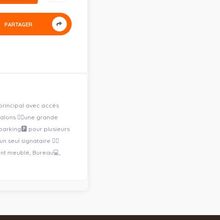
PARTAGER
principal avec accès
Salons 👉🏽une grande
parking🅿 pour plusieurs
n seul signataire 👉🏽
ment meublé, Bureau💻,