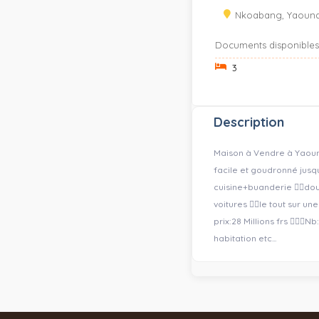
Nkoabang, Yaound
Documents disponibles
3
Description
Maison à Vendre à Yaoun
facile et goudronné jusqu
cuisine+buanderie 👉🏽do
voitures 👉🏽le tout sur un
prix:28 Millions frs 👌🏼
habitation etc...