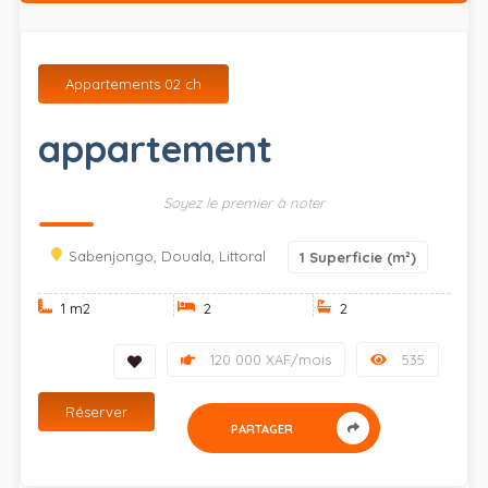
Appartements 02 ch
appartement
Soyez le premier à noter
Sabenjongo, Douala, Littoral
1
Superficie (m²)
1 m
2
2
2
120 000 XAF/mois
535
Réserver
PARTAGER