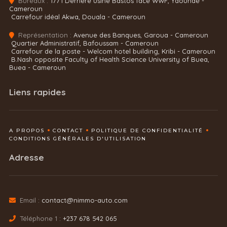
Bureaux :
1771 Derrière usine Bastos face WWF, Yaoundé -
Cameroun
Carrefour idéal Akwa, Douala - Cameroun
Représentation :
Avenue des Banques, Garoua - Cameroun
Quartier Administratif, Bafoussam - Cameroun
Carrefour de la poste - Welcom hotel building, Kribi - Cameroun
B.Nash opposite Faculty of Health Science University of Buea,
Buea - Cameroun
Liens rapides
A PROPOS
CONTACT
POLITIQUE DE CONFIDENTIALITÉ
CONDITIONS GÉNÉRALES D'UTILISATION
Adresse
Email :
contact@nimmo-auto.com
Téléphone 1 :
+237 678 542 065