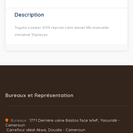
Description
Toyota coaster 2019 reprise cami diesel 14b manuelle
climatisé 30places
Bureaux et Représentation
Bureaux :
1771 Derrière usine Bastos face WWF, Yaoundé -
Cameroun
Carrefour idéal Akwa, Douala - Cameroun