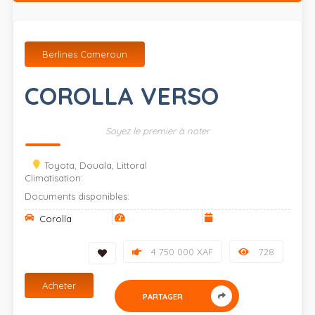
Berlines Cameroun
COROLLA VERSO
Soyez le premier à noter
Toyota, Douala, Littoral
Climatisation:
Documents disponibles:
Corolla
4 750 000 XAF
728
Acheter
PARTAGER