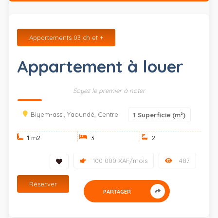
Appartements 03 ch et +
Appartement à louer
Soyez le premier à noter
Biyem-assi, Yaoundé, Centre
1
Superficie (m²)
1 m
2
3
2
100 000 XAF/mois
487
Réserver
PARTAGER