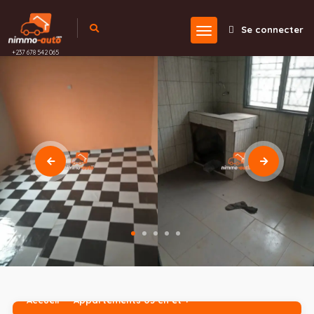
Se connecter
+237 678 542 065
Accueil
Appartements 03 ch et +