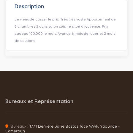
Description
Je viens de casser le prix. Très très vaste Appartement de
3 chambres 2 dchs salon cuisine situé à jouvence. Prix
cadeau 100.000 le mois. Avance 6 mois de loyer et 2 mois
de cautions
Bureaux et Représentation
Bureaux :
1771 Derrière usine Bastos face WWF, Yaoundé -
Cameroun