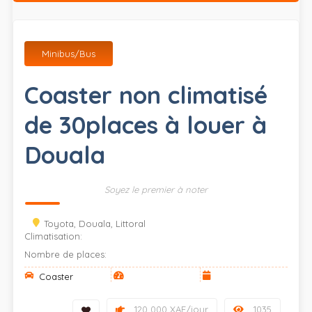
Minibus/Bus
Coaster non climatisé
de 30places à louer à
Douala
Soyez le premier à noter
Toyota, Douala, Littoral
Climatisation:
Nombre de places:
Coaster
120 000 XAF/jour
1035