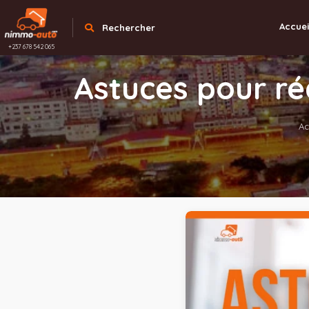
Accuei
Rechercher
+237 678 542 065
Astuces pour r
Ac