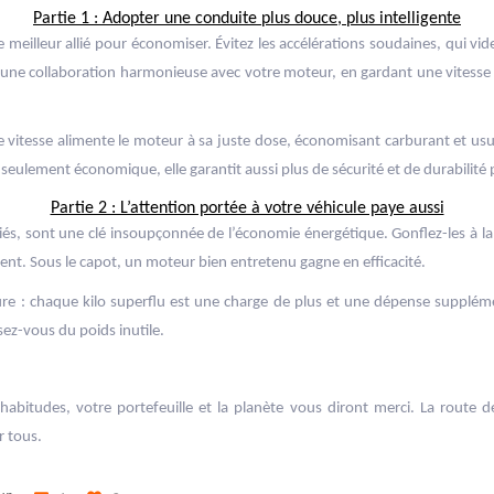
Partie 1 : Adopter une conduite plus douce, plus intelligente
e meilleur allié pour économiser. Évitez les accélérations soudaines, qui vide
une collaboration harmonieuse avec votre moteur, en gardant une vitesse s
de vitesse alimente le moteur à sa juste dose, économisant carburant et us
 seulement économique, elle garantit aussi plus de sécurité et de durabilité
Partie 2 : L’attention portée à votre véhicule paye aussi
iés, sont une clé insoupçonnée de l’économie énergétique. Gonflez-les à 
ement. Sous le capot, un moteur bien entretenu gagne en efficacité.
ture : chaque kilo superflu est une charge de plus et une dépense supplémen
sez-vous du poids inutile.
abitudes, votre portefeuille et la planète vous diront merci. La route d
r tous.