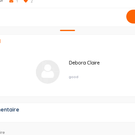
ur
1
2
1
Debora Claire
good
entaire